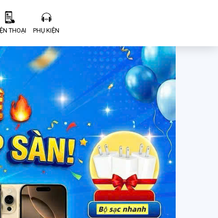
IỆN THOẠI
PHỤ KIỆN