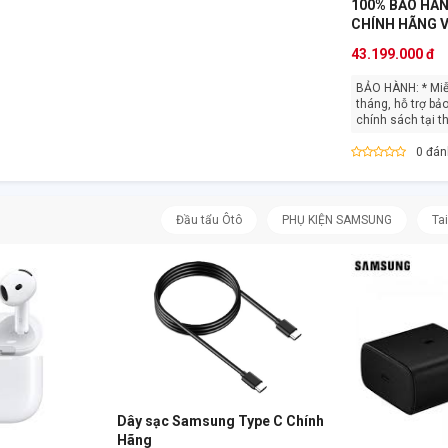
100% BẢO HÀ
CHÍNH HÃNG 
43.199.000 đ
BẢO HÀNH: * Miễn phí Bảo hành 12
tháng, hỗ trợ bả
chính sách tại thị
0 đán
Đầu tẩu Ôtô
PHỤ KIỆN SAMSUNG
Ta
Dây sạc Samsung Type C Chính
Hãng