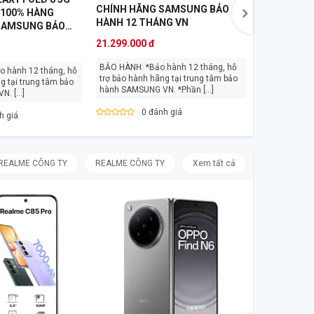
CHÍNH HÃNG SAMSUNG BẢO
 100% HÀNG
HÀNH 12 THÁNG VN
SAMSUNG BẢO
NG VN
21.299.000 đ
BẢO HÀNH: *Bảo hành 12 tháng, hỗ
trợ bảo hành hãng tại trung tâm bảo
g tại trung tâm bảo
hành SAMSUNG VN. *Phần [...]
hành SAMSUNG VN. [...]
0 đánh giá
h giá
REALME CÔNG TY
REALME CÔNG TY
Xem tất cả
OPPO RENO
MỚI CHÍNH
THÁNG
9.799.000 đ
BẢO HÀNH: Bảo hành 12 tháng, hỗ
trợ bảo hành