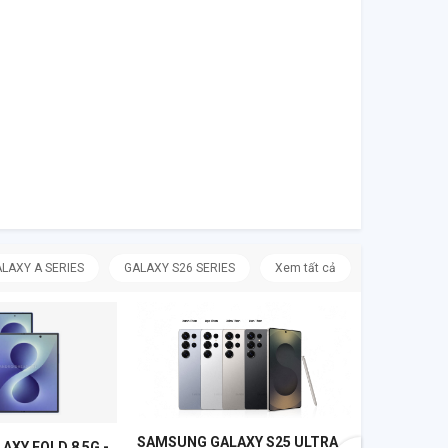
LAXY A SERIES
GALAXY S26 SERIES
Xem tất cả
SAMSUNG G
256GB MỚI
SAMSUNG 
VN
19.099.000 
0 
SAMSUNG GALAXY S25 ULTRA
XY FOLD 8 5G -