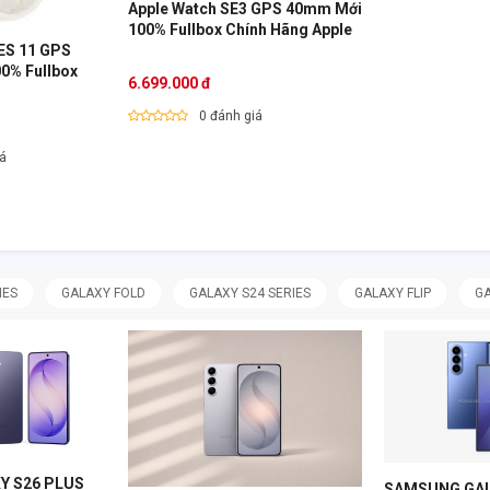
Apple Watch SE3 GPS 40mm Mới
100% Fullbox Chính Hãng Apple
ES 11 GPS
6.699.000 đ
0 đánh giá
iá
IES
GALAXY FOLD
GALAXY S24 SERIES
GALAXY FLIP
GA
Y S26 PLUS
SAMSUNG GALA