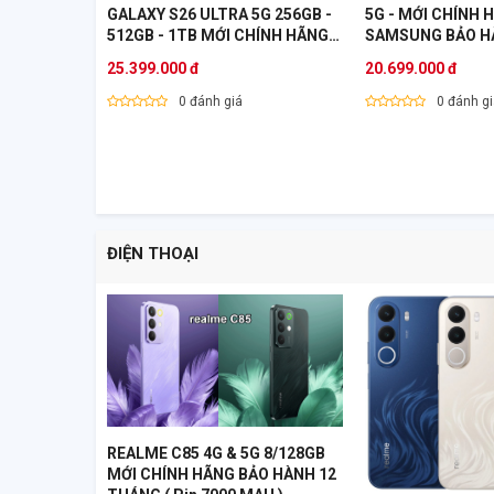
GALAXY S26 ULTRA 5G 256GB -
5G - MỚI CHÍNH 
512GB - 1TB MỚI CHÍNH HÃNG
SAMSUNG BẢO H
SAMSUNG BẢO HÀNH 12 THÁNG
VN
25.399.000 đ
20.699.000 đ
VN
0 đánh giá
0 đánh g
ĐIỆN THOẠI
REALME C85 4G & 5G 8/128GB
MỚI CHÍNH HÃNG BẢO HÀNH 12