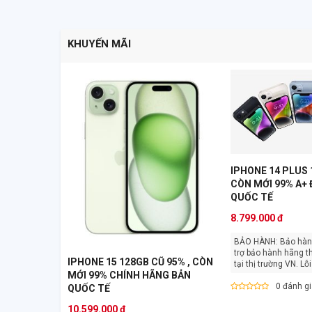
KHUYẾN MÃI
IPHONE 14 PLUS 
CÒN MỚI 99% A+
QUỐC TẾ
8.799.000 đ
BẢO HÀNH: Bảo hành 12 tháng, hỗ
trợ bảo hành hãng t
IPHONE 15 128GB CŨ 95% , CÒN
tại thị trư
MỚI 99% CHÍNH HÃNG BẢN
0 đánh g
QUỐC TẾ
10.599.000 đ