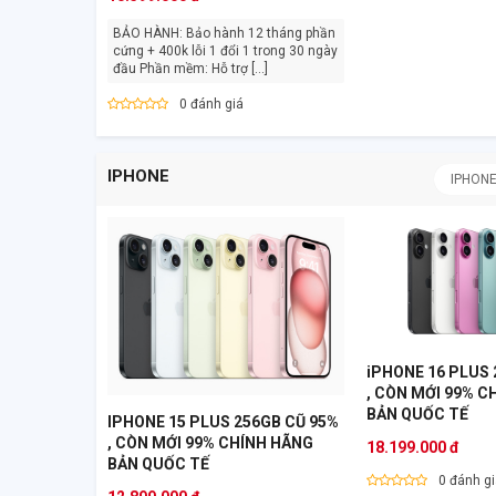
BẢO HÀNH: Bảo hành 12 tháng phần
cứng + 400k lỗi 1 đổi 1 trong 30 ngày
đầu Phần mềm: Hỗ trợ [...]
0 đánh giá
IPHONE
IPHON
iPHONE 16 PLUS 
, CÒN MỚI 99% C
BẢN QUỐC TẾ
IPHONE 15 PLUS 256GB CŨ 95%
, CÒN MỚI 99% CHÍNH HÃNG
18.199.000 đ
BẢN QUỐC TẾ
0 đánh g