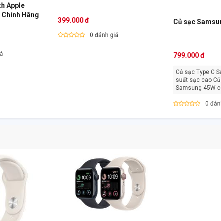
th Apple
x Chính Hãng
399.000 đ
Củ sạc Samsu
0 đánh giá
iá
799.000 đ
Củ sạc Type C 
suất sạc cao Củ sạc Type C
Samsung 45W có
được [...]
0 đán