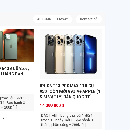
AUTUMN GETAWAY
Xem tất cả
 64GB CŨ 95% ,
H HÃNG BẢN
IPHONE 13 PROMAX 1TB CŨ
95%, CÒN MỚI 99% A+ APPLE (1
SIM VẬT LÝ) BẢN QUỐC TẾ
14.099.000 đ
 200k [...]
BẢO HÀNH: Dùng thử: Lỗi 1 đổi 1
h giá
trong 10 ngày. Gói 1: Bảo hành 3
tháng phần cứng + 200k lỗi [...]