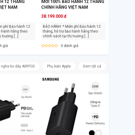
NH 12 THÁNG
MỚI 100% BẢO HÀNH 12 THÁNG
VIỆT NAM
CHÍNH HÃNG VIỆT NAM
38.199.000 đ
BẢO HÀNH: * Miễn phí Bảo hành 12
o hành hãng theo
tháng, hỗ trợ bảo hành hãng theo
 trường [...]
chính sách tại thị trường [...]
h giá
0 đánh giá
i nghe ko dây AIRPOD
Phụ kiện Apple
Xem tất cả