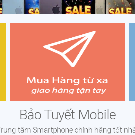
Mua hàng từ xa giao hàng tận tay
i
Xem giá, chi tiết sản phẩm tại website, gọi điện
thoại để xác nhận mua hàng và yêu cầu báo giá chi
ực
phí vận chuyển.
i
✔
Bảo Tuyết Mobile
✔
Trung tâm Smartphone chính hãng tốt nhấ