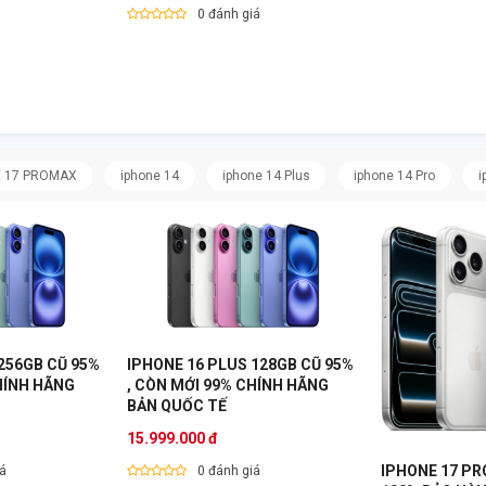
0 đánh giá
E 17 PROMAX
iphone 14
iphone 14 Plus
iphone 14 Pro
i
256GB CŨ 95%
IPHONE 16 PLUS 128GB CŨ 95%
HÍNH HÃNG
, CÒN MỚI 99% CHÍNH HÃNG
BẢN QUỐC TẾ
15.999.000 đ
IPHONE 17 PR
iá
0 đánh giá