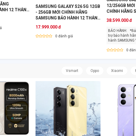
HÃNG
12/256GB MỚI
SAMSUNG GALAXY S26 5G 12GB
ÀNH 12 THÁNG
CHÍNH HÃNG 
- 256GB MỚI CHÍNH HÃNG
HÀNH 12 THÁ
SAMSUNG BẢO HÀNH 12 THÁNG
38.599.000 đ
VN
17.999.000 đ
iá
BẢO HÀNH: *Bảo hành 12 tháng, hỗ
trợ bảo hành hãn
0 đánh giá
0 đán
Vsmart
Oppo
Xiaomi