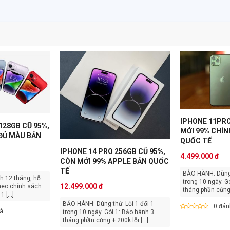
IPHONE 11PRO
128GB CŨ 95%,
MỚI 99% CHÍN
 ĐỦ MÀU BẢN
QUỐC TẾ
IPHONE 14 PRO 256GB CŨ 95%,
4.499.000 đ
CÒN MỚI 99% APPLE BẢN QUỐC
TẾ
BẢO HÀNH: Dùng thử: Lỗi 1 đổi 1
trong 10 ngày. Gói 1: Bảo hành 3
12.499.000 đ
heo chính sách
tháng phần cứng +
ờng VN. Lỗi 1 [...]
BẢO HÀNH: Dùng thử: Lỗi 1 đổi 1
0 đán
iá
trong 10 ngày. Gói 1: Bảo hành 3
tháng phần cứng + 200k lỗi [...]