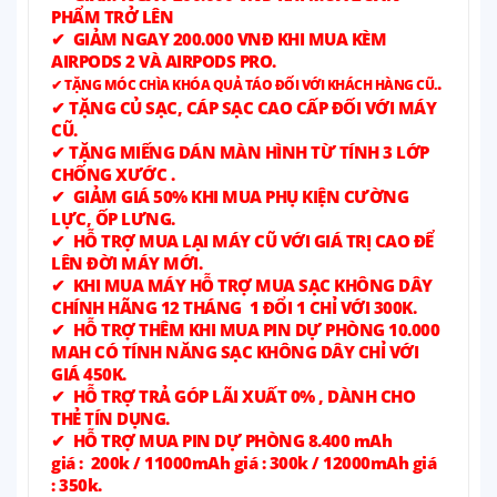
PHẨM TRỞ LÊN
✔ GIẢM NGAY 200.000 VNĐ KHI MUA KÈM
AIRPODS 2 VÀ AIRPODS PRO.
.
✔ TẶNG MÓC CHÌA KHÓA QUẢ TÁO ĐỐI VỚI KHÁCH HÀNG CŨ.
✔ TẶNG CỦ SẠC, CÁP SẠC CAO CẤP ĐỐI VỚI MÁY
CŨ.
✔ TẶNG MIẾNG DÁN MÀN HÌNH TỪ TÍNH 3 LỚP
CHỐNG XƯỚC .
✔ GIẢM GIÁ 50% KHI MUA PHỤ KIỆN CƯỜNG
LỰC, ỐP LƯNG.
✔ HỖ TRỢ MUA LẠI MÁY CŨ VỚI GIÁ TRỊ CAO ĐỂ
LÊN ĐỜI MÁY MỚI.
✔ KHI MUA MÁY HỖ TRỢ MUA SẠC KHÔNG DÂY
CHÍNH HÃNG 12 THÁNG 1 ĐỔI 1 CHỈ VỚI 300K.
✔ HỖ TRỢ THÊM KHI MUA PIN DỰ PHÒNG 10.000
MAH CÓ TÍNH NĂNG SẠC KHÔNG DÂY CHỈ VỚI
GIÁ 450K.
✔ HỖ TRỢ TRẢ GÓP LÃI XUẤT 0% , DÀNH CHO
THẺ TÍN DỤNG.
✔ HỖ TRỢ MUA PIN DỰ PHÒNG 8.400 mAh
giá : 200k / 11000mAh giá : 300k / 12000mAh giá
: 350k.