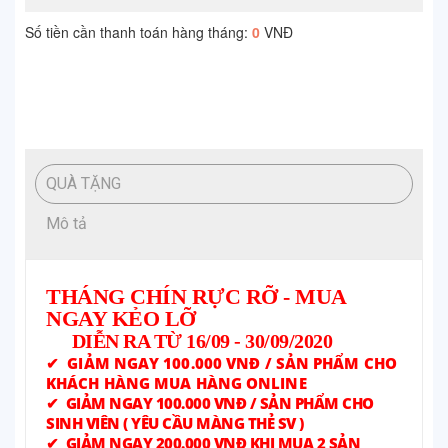
QUÀ TẶNG
Mô tả
THÁNG
CHÍN
RỰC R
Ỡ
- MUA
NGAY KẺO LỠ
D
IỄN RA TỪ 16/09 - 30/09/2020
✔ GIẢM NGAY 100.000 VNĐ / SẢN PHẨM CHO
KHÁCH HÀNG MUA HÀNG ONLINE
✔ GIẢM NGAY 100.000 VNĐ / SẢN PHẨM CHO
SINH VIÊN ( YÊU CẦU MÀNG THẺ SV )
✔ GIẢM NGAY 200.000 VNĐ KHI MUA 2 SẢN