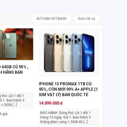
AUTUMN GETAWAY
Xem tất cả
 64GB CŨ 95% ,
H HÃNG BẢN
IPHONE 13 PROMAX 1TB CŨ
95%, CÒN MỚI 99% A+ APPLE (1
SIM VẬT LÝ) BẢN QUỐC TẾ
14.099.000 đ
 200k [...]
BẢO HÀNH: Dùng thử: Lỗi 1 đổi 1
h giá
trong 10 ngày. Gói 1: Bảo hành 3
tháng phần cứng + 200k lỗi [...]