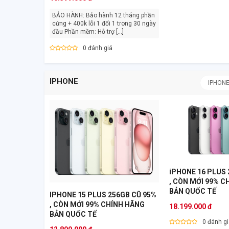
BẢO HÀNH: Bảo hành 12 tháng phần
cứng + 400k lỗi 1 đổi 1 trong 30 ngày
đầu Phần mềm: Hỗ trợ [...]
0 đánh giá
IPHONE
IPHON
iPHONE 16 PLUS 
, CÒN MỚI 99% C
BẢN QUỐC TẾ
IPHONE 15 PLUS 256GB CŨ 95%
, CÒN MỚI 99% CHÍNH HÃNG
18.199.000 đ
BẢN QUỐC TẾ
0 đánh g