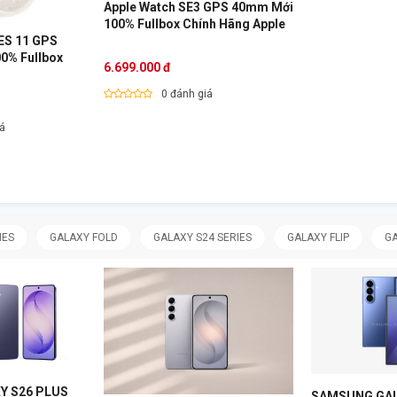
Apple Watch SE3 GPS 40mm Mới
100% Fullbox Chính Hãng Apple
ES 11 GPS
6.699.000 đ
0 đánh giá
iá
IES
GALAXY FOLD
GALAXY S24 SERIES
GALAXY FLIP
GA
Y S26 PLUS
SAMSUNG GALA