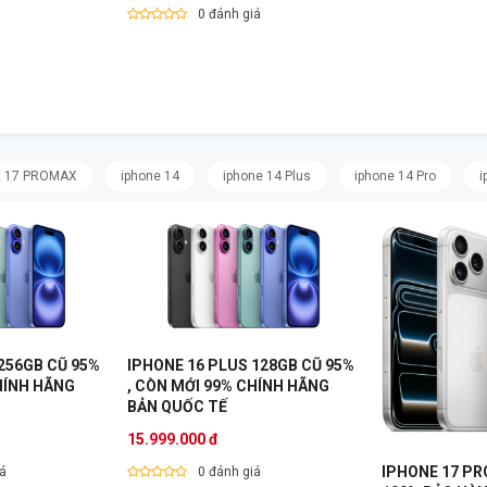
0 đánh giá
E 17 PROMAX
iphone 14
iphone 14 Plus
iphone 14 Pro
i
256GB CŨ 95%
IPHONE 16 PLUS 128GB CŨ 95%
HÍNH HÃNG
, CÒN MỚI 99% CHÍNH HÃNG
BẢN QUỐC TẾ
15.999.000 đ
IPHONE 17 PR
iá
0 đánh giá