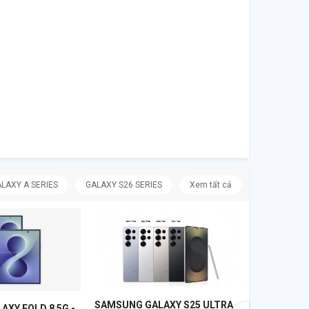
LAXY A SERIES
GALAXY S26 SERIES
Xem tất cả
SAMSUNG G
256GB MỚI
SAMSUNG 
VN
19.099.000 
0 
SAMSUNG GALAXY S25 ULTRA
XY FOLD 8 5G -