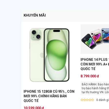
KHUYẾN MÃI
IPHONE 14 PLUS 
CÒN MỚI 99% A+
QUỐC TẾ
8.799.000 đ
BẢO HÀNH: Bảo hành 12 tháng, hỗ
trợ bảo hành hãng t
IPHONE 15 128GB CŨ 95% , CÒN
tại thị trư
MỚI 99% CHÍNH HÃNG BẢN
0 đánh g
QUỐC TẾ
10.599.000 đ