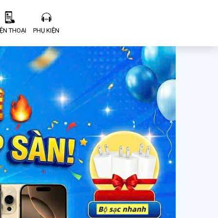
IỆN THOẠI
PHỤ KIỆN