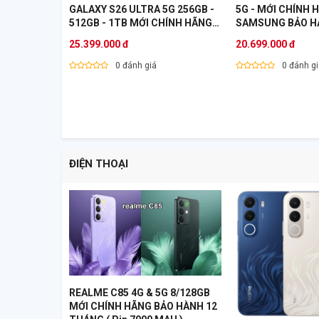
GALAXY S26 ULTRA 5G 256GB -
5G - MỚI CHÍNH 
512GB - 1TB MỚI CHÍNH HÃNG
SAMSUNG BẢO H
SAMSUNG BẢO HÀNH 12 THÁNG
VN
25.399.000 đ
20.699.000 đ
VN
0 đánh giá
0 đánh g
ĐIỆN THOẠI
REALME C85 4G & 5G 8/128GB
MỚI CHÍNH HÃNG BẢO HÀNH 12