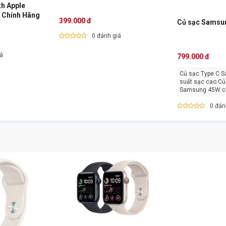
th Apple
x Chính Hãng
399.000 đ
Củ sạc Samsu
0 đánh giá
iá
799.000 đ
Củ sạc Type C 
suất sạc cao Củ sạc Type C
Samsung 45W có
được [...]
0 đán