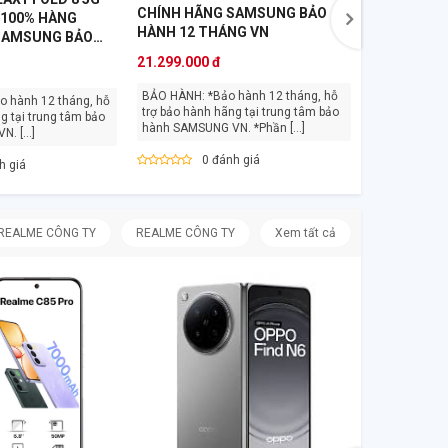
CHÍNH HÃNG SAMSUNG BẢO
 100% HÀNG
HÀNH 12 THÁNG VN
SAMSUNG BẢO
NG VN
21.299.000 đ
BẢO HÀNH: *Bảo hành 12 tháng, hỗ
trợ bảo hành hãng tại trung tâm bảo
g tại trung tâm bảo
hành SAMSUNG VN. *Phần [...]
hành SAMSUNG VN. [...]
0 đánh giá
h giá
REALME CÔNG TY
REALME CÔNG TY
Xem tất cả
OPPO RENO
MỚI CHÍNH
THÁNG
9.799.000 đ
BẢO HÀNH: Bảo hành 12 tháng, hỗ
trợ bảo hành