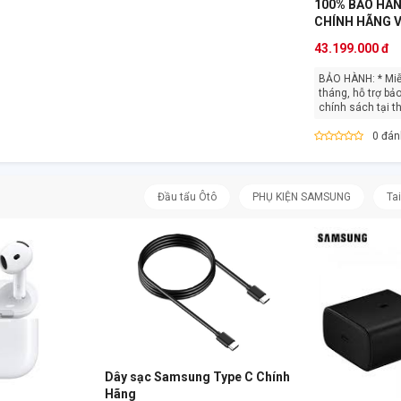
100% BẢO HÀ
CHÍNH HÃNG 
43.199.000 đ
BẢO HÀNH: * Miễn phí Bảo hành 12
tháng, hỗ trợ bả
chính sách tại thị
0 đán
Đầu tẩu Ôtô
PHỤ KIỆN SAMSUNG
Ta
Dây sạc Samsung Type C Chính
Hãng