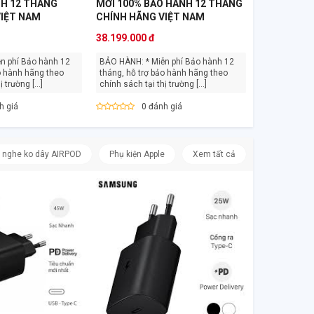
NH 12 THÁNG
MỚI 100% BẢO HÀNH 12 THÁNG
VIỆT NAM
CHÍNH HÃNG VIỆT NAM
38.199.000 đ
BẢO HÀNH: * Miễn phí Bảo hành 12
o hành hãng theo
tháng, hỗ trợ bảo hành hãng theo
 trường [...]
chính sách tại thị trường [...]
h giá
0 đánh giá
i nghe ko dây AIRPOD
Phụ kiện Apple
Xem tất cả