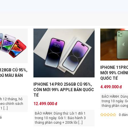
IPHONE 11PRO
128GB CŨ 95%,
MỚI 99% CHÍN
 ĐỦ MÀU BẢN
QUỐC TẾ
IPHONE 14 PRO 256GB CŨ 95%,
4.499.000 đ
CÒN MỚI 99% APPLE BẢN QUỐC
TẾ
BẢO HÀNH: Dùng thử: Lỗi 1 đổi 1
trong 10 ngày. Gói 1: Bảo hành 3
12.499.000 đ
heo chính sách
tháng phần cứng +
ờng VN. Lỗi 1 [...]
BẢO HÀNH: Dùng thử: Lỗi 1 đổi 1
0 đán
iá
trong 10 ngày. Gói 1: Bảo hành 3
tháng phần cứng + 200k lỗi [...]