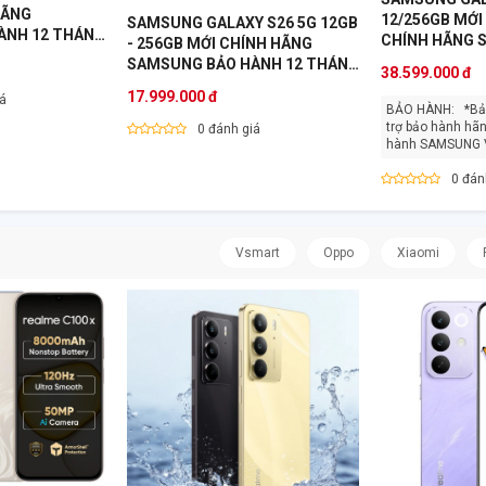
HÃNG
12/256GB MỚI
SAMSUNG GALAXY S26 5G 12GB
ÀNH 12 THÁNG
CHÍNH HÃNG 
- 256GB MỚI CHÍNH HÃNG
HÀNH 12 THÁ
SAMSUNG BẢO HÀNH 12 THÁNG
38.599.000 đ
VN
17.999.000 đ
iá
BẢO HÀNH: *Bảo hành 12 tháng, hỗ
trợ bảo hành hãn
0 đánh giá
0 đán
Vsmart
Oppo
Xiaomi