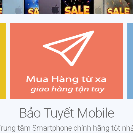
Mua hàng từ xa giao hàng tận tay
i
Xem giá, chi tiết sản phẩm tại website, gọi điện
thoại để xác nhận mua hàng và yêu cầu báo giá chi
ực
phí vận chuyển.
i
✔
Bảo Tuyết Mobile
✔
Trung tâm Smartphone chính hãng tốt nhấ