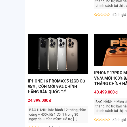
tháng, hỗ trợ bảo h
chính sách tại thị trư
đánh giá
IPHONE 17PRO M
VN/A MỚI 100% B
IPHONE 16 PROMAX 512GB CŨ
THÁNG CHÍNH HÃ
95% , CÒN MỚI 99% CHÍNH
HÃNG BẢN QUỐC TẾ
40.499.000 đ
24.399.000 đ
BẢO HÀNH: * Miễn phí Bảo hành 12
tháng, hỗ trợ bảo h
BẢO HÀNH: Bảo hành 12 tháng phần
chính sách tại thị trư
cứng + 400k lỗi 1 đổi 1 trong 30
ngày đầu Phần mềm: Hỗ trợ [...]
đánh giá