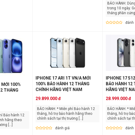
BẢO HÀNH: Dùng thử: Lỗi 1 đổi 1
trong 10 ngày. Gói 1: Bảo hành 3
tháng phần cứng +
đánh 
IPHONE 17 ARI 1T VN/A MỚI
IPHONE 17 51
100% BẢO HÀNH 12 THÁNG
BẢO HÀNH 12
 MỚI 100%
CHÍNH HÃNG VIỆT NAM
HÃNG VIỆT N
12 THÁNG
29.899.000 đ
28.999.000 đ
BẢO HÀNH: * Miễn phí Bảo hành 12
BẢO HÀNH: * Miễn phí Bảo hành 12
tháng, hỗ trợ bảo hành hãng theo
tháng, hỗ trợ bả
chính sách tại thị trường [...]
chính sách tại thị
ành hãng theo
ờng [...]
đánh giá
đánh 