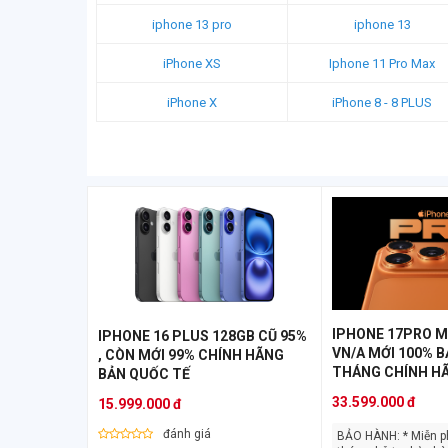
iphone 13 pro
iphone 13
iPhone XS
Iphone 11 Pro Max
iPhone X
iPhone 8 - 8 PLUS
IPHONE 17PRO M
IPHONE 16 PLUS 128GB CŨ 95%
VN/A MỚI 100% B
, CÒN MỚI 99% CHÍNH HÃNG
THÁNG CHÍNH HÃ
BẢN QUỐC TẾ
33.599.000 đ
15.999.000 đ
đánh giá
BẢO HÀNH: * Miễn phí Bảo hành 12