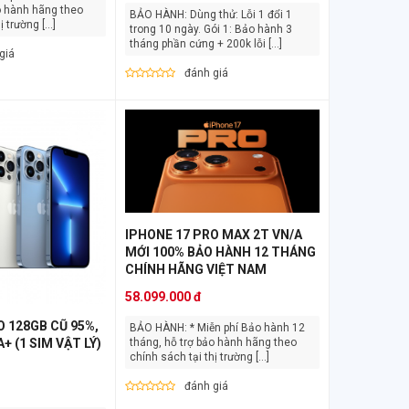
o hành hãng theo
BẢO HÀNH: Dùng thử: Lỗi 1 đổi 1
 trường [...]
trong 10 ngày. Gói 1: Bảo hành 3
tháng phần cứng + 200k lỗi [...]
giá
đánh giá
IPHONE 17 PRO MAX 2T VN/A
MỚI 100% BẢO HÀNH 12 THÁNG
CHÍNH HÃNG VIỆT NAM
58.099.000 đ
O 128GB CŨ 95%,
BẢO HÀNH: * Miễn phí Bảo hành 12
tháng, hỗ trợ bảo hành hãng theo
+ (1 SIM VẬT LÝ)
chính sách tại thị trường [...]
đánh giá