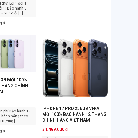
 200k lỗi [...]
giá
2GB MỚI 100%
 THÁNG CHÍNH
AM
IPHONE 17 PRO 256GB VN/A
MỚI 100% BẢO HÀNH 12 THÁNG
o hành hãng theo
CHÍNH HÃNG VIỆT NAM
 trường [...]
31.499.000 đ
giá