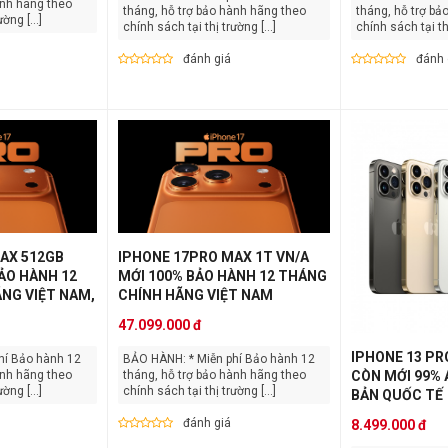
ành hãng theo
tháng, hỗ trợ bảo hành hãng theo
tháng, hỗ trợ bả
ờng [...]
chính sách tại thị trường [...]
chính sách tại thị
đánh giá
đánh 
AX 512GB
IPHONE 17PRO MAX 1T VN/A
ẢO HÀNH 12
MỚI 100% BẢO HÀNH 12 THÁNG
NG VIỆT NAM,
CHÍNH HÃNG VIỆT NAM
47.099.000 đ
IPHONE 13 PR
BẢO HÀNH: * Miễn phí Bảo hành 12
ành hãng theo
tháng, hỗ trợ bảo hành hãng theo
CÒN MỚI 99% A
ờng [...]
chính sách tại thị trường [...]
BẢN QUỐC TẾ
đánh giá
8.499.000 đ