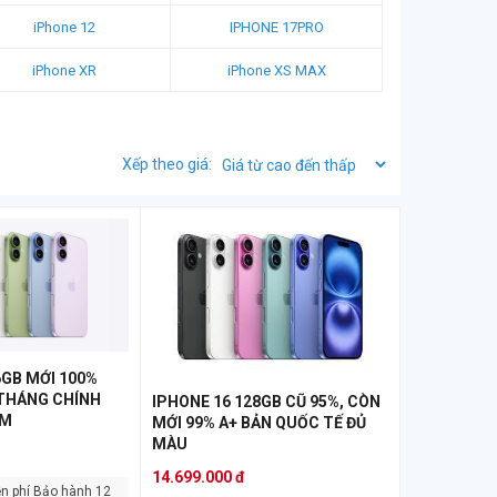
iPhone 12
IPHONE 17PRO
iPhone XR
iPhone XS MAX
Xếp theo giá:
6GB MỚI 100%
 THÁNG CHÍNH
IPHONE 16 128GB CŨ 95%, CÒN
AM
MỚI 99% A+ BẢN QUỐC TẾ ĐỦ
MÀU
14.699.000 đ