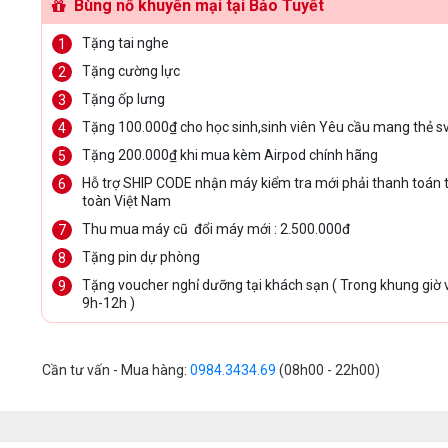
Bùng nổ khuyến mại tại Bảo Tuyết
Tặng tai nghe
Tặng cường lực
Tặng ốp lưng
Tặng 100.000₫ cho học sinh,sinh viên Yêu cầu mang thẻ s
Tặng 200.000₫ khi mua kèm Airpod chính hãng
Hỗ trợ SHIP CODE nhận máy kiểm tra mới phải thanh toán t
toàn Việt Nam
Thu mua máy cũ đổi máy mới : 2.500.000đ
Tặng pin dự phòng
Tặng voucher nghỉ dưỡng tại khách sạn ( Trong khung giờ
9h-12h )
Cần tư vấn - Mua hàng:
0984.3434.69
(08h00 - 22h00)