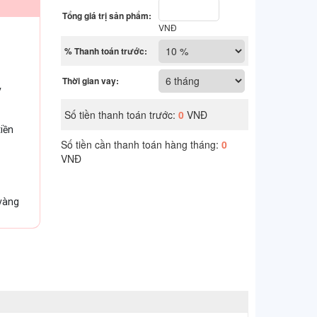
v
iền
 vàng