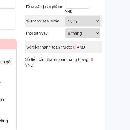
ua gói
v
iền
 vàng