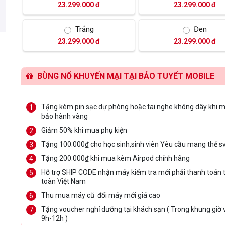
23.299.000 đ
23.299.000 đ
Trắng
Đen
23.299.000 đ
23.299.000 đ
BÙNG NỔ KHUYẾN MẠI TẠI BẢO TUYẾT MOBILE
Tặng kèm pin sạc dự phòng hoặc tai nghe không dây khi m
bảo hành vàng
Giảm 50% khi mua phụ kiện
Tặng 100.000₫ cho học sinh,sinh viên Yêu cầu mang thẻ s
Tặng 200.000₫ khi mua kèm Airpod chính hãng
Hỗ trợ SHIP CODE nhận máy kiểm tra mới phải thanh toán t
toàn Việt Nam
Thu mua máy cũ đổi máy mới giá cao
Tặng voucher nghỉ dưỡng tại khách sạn ( Trong khung giờ
9h-12h )