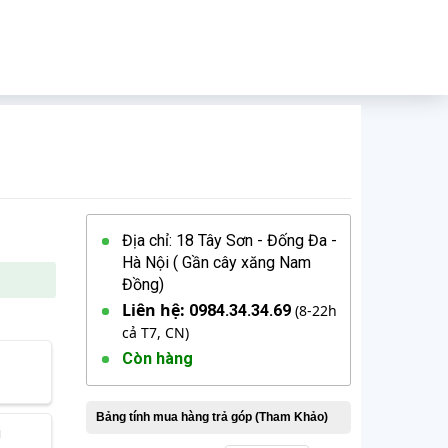
M
Địa chỉ: 18 Tây Sơn - Đống Đa -
Hà Nội ( Gần cây xăng Nam
Đồng)
Liên hệ:
0984.34.34.69
(8-22h
cả T7, CN)
Còn hàng
g
i