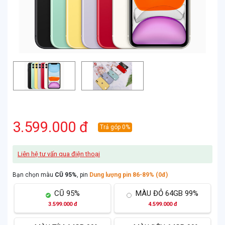
3.599.000 đ
Trả góp 0%
Liên hệ tư vấn qua điện thoại
Bạn chọn màu
CŨ 95%
, pin
Dung lượng pin 86-89% (0đ)
CŨ 95%
MÀU ĐỎ 64GB 99%
3.599.000 đ
4.599.000 đ