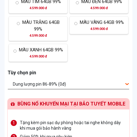
MÀU TÍM 64GB 99%
MÀU ĐÊN 64GB 99%
4.599.000 đ
4.599.000 đ
MÀU TRẮNG 64GB
MÀU VÀNG 64GB 99%
99%
4.599.000 đ
4.599.000 đ
MÀU XANH 64GB 99%
4.599.000 đ
Tùy chọn pin
Dung lượng pin 86-89% (0đ)
BÙNG NỔ KHUYẾN MẠI TẠI BẢO TUYẾT MOBILE
Tặng kèm pin sạc dự phòng hoặc tai nghe không dây
khi mua gói bảo hành vàng
Giảm 50% khi mua phụ kiện